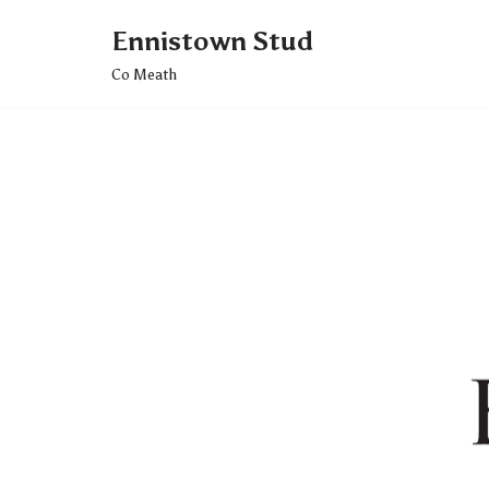
Ennistown Stud
Skip
Co Meath
to
content