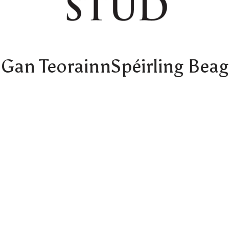
Gan Teorainn
Spéirling Beag